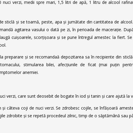
uci verzi, medii spre mari, 1,5 litri de apă, 1 litru de alcool raf
e de sticlă și se toarnă, peste, apa și jumătate din cantitatea de alco
omandă agitarea vasului o dată pe zi, în perioada de macerație. După 
augă cuișoarele, scorțișoara și se pune întregul amestec la fiert. Se
cool.
a preparare și se recomandaă depozitarea sa în recipiente din sticl
tomacului, stimularea bilei, afecțiunile de ficat (mai puțin pen
simptomelor anemiei.
ci verzi, care sunt deosebit de bogate în iod și tanin și care ajută la 
 și câteva coji de nuci verzi. Se zdrobesc cojile, se înfășoară amest
ile zdrobite și se repetă procedeul zilnic, timp de o săptămână sau p