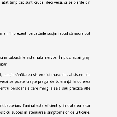
i atât timp cât sunt crude, deci verzi, și se pierde din
an, în prezent, cercetările susțin faptul că nucile pot
în tulburările sistemului nervos. În plus, acizii grași
itar.
1, susțin sănătatea sistemului muscular, al sistemului
 verzi se poate crește pragul de toleranță la durerea
t pentru persoanele care merg la sală sau practică alte
ntibacterian. Taninul este eficient și în tratarea altor
olosit cu succes în atenuarea simptomelor de urticarie,