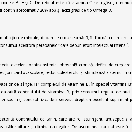
 vitaminele B, E și C. De reținut este că vitamina C se regăsește în nuc
i conțin aproximativ 20% apă și acizi grași de tip Omega-3.
în afecțiunile mintale, deoarece nuca seamănă, în formă, cu creierul um
1
 consumul acestora persoanelor care depun efort intelectual intens
.
mediu excelent pentru astenie, oboseală cronică, deficit de creștere și 
ecțiuni cardiovasculare, reduc colesterolul și stimulează sistemul imun
 vaselor de sânge, iar complexul de vitamine B, în special vitamina B
t datorită conținutului de vitamina B, prin consumul regulat de nuci
erzi susțin și tonusul fizic, deci servesc drept un excelent suplimen
 datorită conținutului de tanin, care are rol astringent, antiseptic și a
area căilor biliare și eliminarea negilor. De asemenea, taninul este f