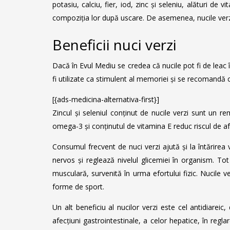
potasiu, calciu, fier, iod, zinc și seleniu, alături de
compoziția lor după uscare. De asemenea, nucile verz
Beneficii nuci verzi
Dacă în Evul Mediu se credea că nucile pot fi de leac 
fi utilizate ca stimulent al memoriei și se recomandă
[{ads-medicina-alternativa-first}]
Zincul și seleniul conținut de nucile verzi sunt un re
omega-3 și conținutul de vitamina E reduc riscul de af
Consumul frecvent de nuci verzi ajută și la întărirea
nervos și reglează nivelul glicemiei în organism. To
musculară, survenită în urma efortului fizic. Nucile v
forme de sport.
Un alt beneficiu al nucilor verzi este cel antidiareic,
afecțiuni gastrointestinale, a celor hepatice, în regl