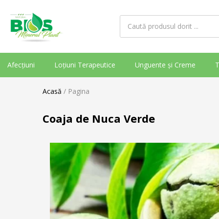
Afecțiuni
Loțiuni Terapeutice
Unguente și Creme
T
Acasă
/
Pagina
Coaja de Nuca Verde