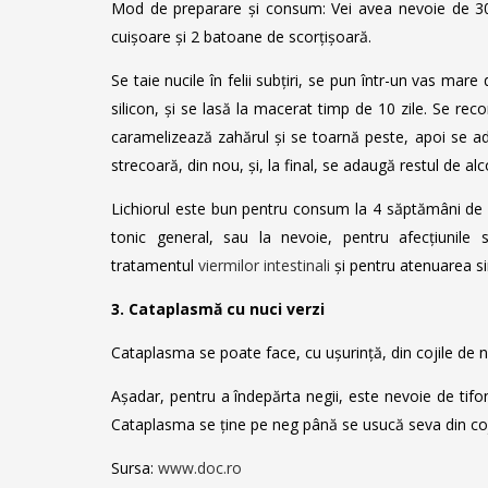
Mod de preparare și consum: Vei avea nevoie de 30 n
cuișoare și 2 batoane de scorțișoară.
Se taie nucile în felii subțiri, se pun într-un vas mar
silicon, și se lasă la macerat timp de 10 zile. Se rec
caramelizează zahărul și se toarnă peste, apoi se ad
strecoară, din nou, și, la final, se adaugă restul de al
Lichiorul este bun pentru consum la 4 săptămâni de l
tonic general, sau la nevoie, pentru afecțiunile s
tratamentul
viermilor intestinali
și pentru atenuarea 
3. Cataplasmă cu nuci verzi
Cataplasma se poate face, cu ușurință, din cojile de nu
Așadar, pentru a îndepărta negii, este nevoie de tifon
Cataplasma se ține pe neg până se usucă seva din coj
Sursa:
www.doc.ro