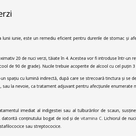
erzi
lunii iunie, este un remediu eficient pentru durerile de stomac și afecți
tiv 20 de nuci verzi, tăiate în 4. Acestea vor fi introduse într-un rec
alcool de 90 de grade). Nucile trebuie acoperite de alcool cu cel puțin
un spațiu cu lumină indirectă, după care se strecoară tinctura și se dep
l, sau la nevoie, ca tratament adjuvant pentru afecțiunile enumerate 
tratamentul imediat al indigestiei sau al tulburărilor de scaun, susț
, datorită conținutului bogat de iod și de
vitamina C
. Lichiorul de nuc
 stafilococice sau streptococice.