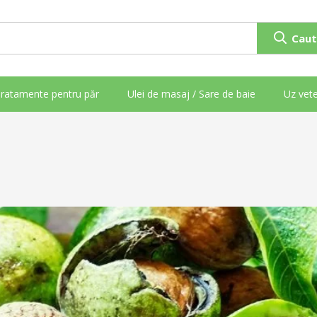
Caut
ratamente pentru păr
Ulei de masaj / Sare de baie
Uz vete