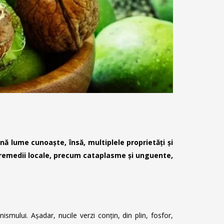
nă lume cunoaște, însă, multiplele proprietăți și
 în remedii locale, precum cataplasme și unguente,
ismului. Așadar, nucile verzi conțin, din plin, fosfor,