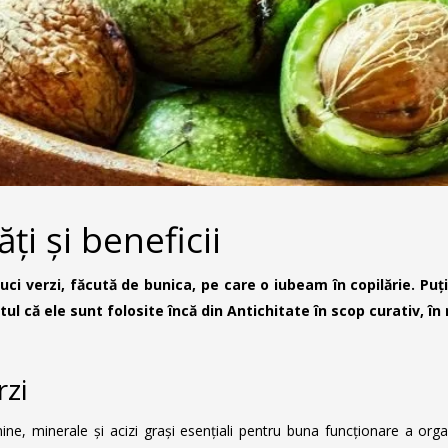
ți și beneficii
i verzi, făcută de bunica, pe care o iubeam în copilărie. Puți
ptul că ele sunt folosite încă din Antichitate în scop curativ,
rzi
ne, minerale și acizi grași esențiali pentru buna funcționare a organ