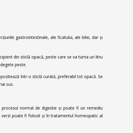
unile gastrointestinale, ale ficatului, ale bilei, dar și
ipient din sticlă opacă, peste care se va turna un litru
 3 degete peste.
ozitează într-o sticlă curată, preferabil tot opacă. Se
mai sus.
ine procesul normal de digestie și poate fi un remediu
i verzi poate fi folosit și în tratamentul homeopatic al