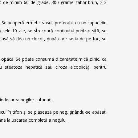
inat de minim 60 de grade, 300 grame zahăr brun, 2-3
ol. Se acoperă ermetic vasul, preferabil cu un capac din
cele 10 zile, se strecoară conținutul printr-o sită, se
 lasă să dea un clocot, după care se ia de pe foc, se
ă opacă. Se poate consuma o cantitate mică zilnic, ca
tru steatoza hepatică sau ciroza alcoolică), pentru
vindecarea negilor cutanați.
ecul în tifon și se plasează pe neg, ținându-se apăsat.
ână la uscarea completă a negului.