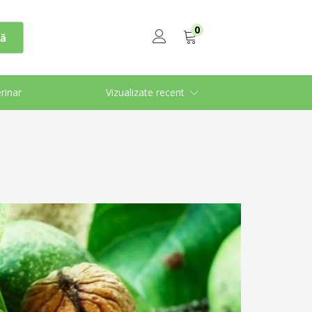
0
ă
rinar
Vizualizate recent