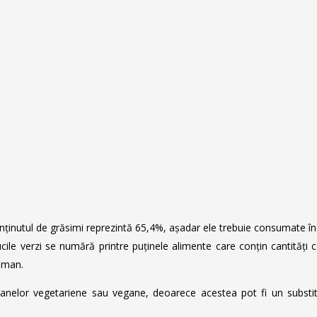
 conținutul de grăsimi reprezintă 65,4%, așadar ele trebuie consumate î
ile verzi se numără printre puținele alimente care conțin cantități co
 uman.
anelor vegetariene sau vegane, deoarece acestea pot fi un substitut