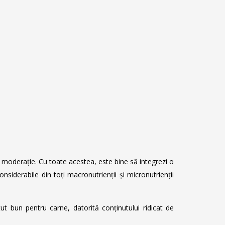
n moderație. Cu toate acestea, este bine să integrezi o
nsiderabile din toți macronutrienții și micronutrienții
 bun pentru carne, datorită conținutului ridicat de