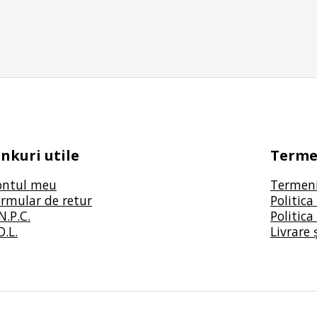
inkuri utile
Termen
ontul meu
Termeni 
rmular de retur
Politica
N.P.C.
Politica
O.L.
Livrare 