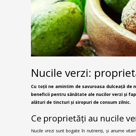
Nucile verzi: proprietă
Cu toții ne amintim de savuroasa dulceață de nuc
beneficii pentru sănătate ale nucilor verzi și fa
alături de tincturi și siropuri de consum zilnic.
Ce proprietăți au nucile ve
Nucile vrezi sunt bogate în nutrienți, și anume vitami