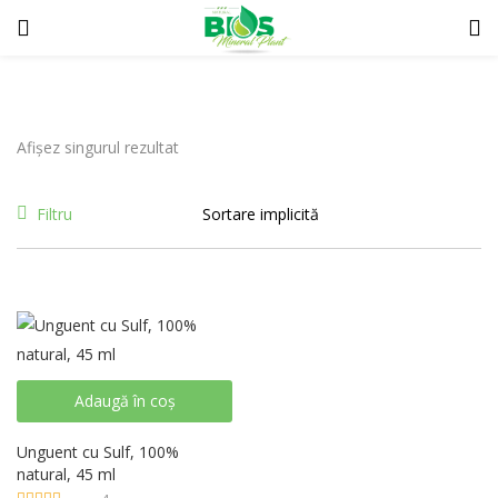
AUTENTIFICARE
INREGISTRARE
Afișez singurul rezultat
Introduceti numele de utilizator si parola pentru autentificare.
Filtru
Adaugă în coș
Tine-ma minte
Unguent cu Sulf, 100%
natural, 45 ml
Autentificare