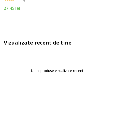
4
Evaluat la
27,45
lei
4.75
din 5
Ai uitat parola?
Vizualizate recent de tine
Nu ai produse vizualizate recent