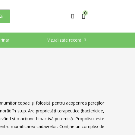
0
ă
rinar
Vizualizate recent
 anumitor copaci și folosită pentru acoperirea pereților
orâți în stup. Are proprietăți terapeutice (bactericide,
 având și o acțiune bioactivă puternică. Propolisul este
it pentru mumificarea cadavrelor. Conține un complex de
.