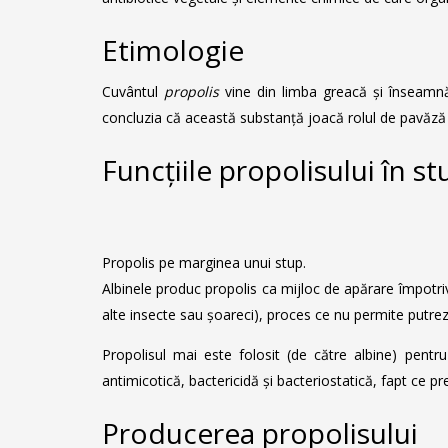
Etimologie
Cuvântul
propolis
vine din limba greacă și înseamnă 
concluzia că această substanță joacă rolul de pavăză 
Funcțiile propolisului în st
Propolis pe marginea unui stup.
Albinele produc propolis ca mijloc de apărare împotriv
alte insecte sau șoareci), proces ce nu permite putrezi
Propolisul mai este folosit (de către albine) pentr
antimicotică, bactericidă și bacteriostatică, fapt ce pr
Producerea propolisului