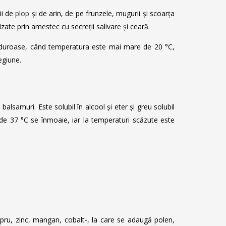
ii de
plop
și de arin, de pe frunzele, mugurii și scoarța
lizate prin amestec cu secreții salivare și ceară.
 călduroase, când temperatura este mai mare de 20 °C,
egiune.
 balsamuri. Este solubil în alcool și eter și greu solubil
 de 37 °C se înmoaie, iar la temperaturi scăzute este
cupru, zinc, mangan, cobalt-, la care se adaugă polen,