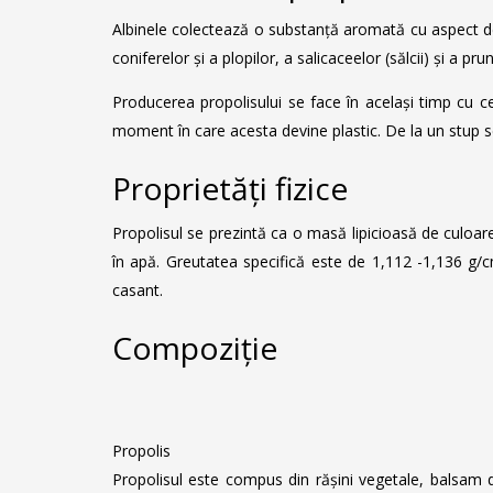
Albinele colectează o substanță aromată cu aspect de 
coniferelor și a plopilor, a salicaceelor (sălcii) și a p
Producerea propolisului se face în același timp cu 
moment în care acesta devine plastic. De la un stup se
Proprietăți fizice
Propolisul se prezintă ca o masă lipicioasă de culoa
în apă. Greutatea specifică este de 1,112 -1,136 g/c
casant.
Compoziție
Propolis
Propolisul este compus din rășini vegetale, balsam de