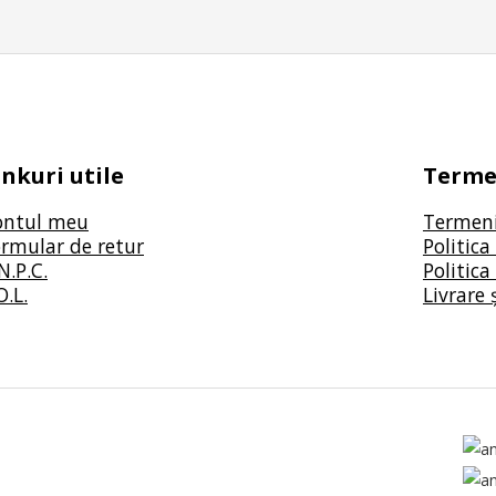
inkuri utile
Termen
ontul meu
Termeni 
rmular de retur
Politica
N.P.C.
Politica
O.L.
Livrare 