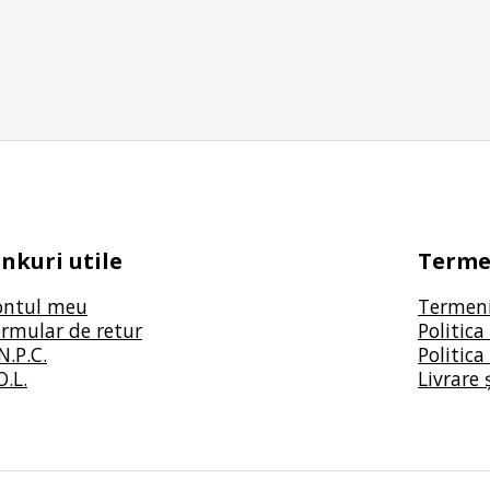
inkuri utile
Termen
ontul meu
Termeni 
rmular de retur
Politica
N.P.C.
Politica
O.L.
Livrare 