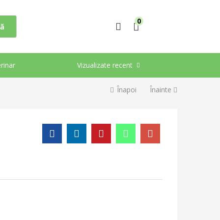
0
ă
rinar
Vizualizate recent
Înapoi
Înainte