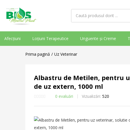
Afecțiuni
Loțiuni Terapeutice
Unguente și Creme
T
Prima pagină
Uz Veterinar
Albastru de Metilen, pentru uz
de uz extern, 1000 ml
0
evaluări
Vizualizări:
520