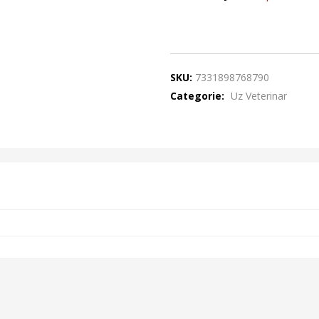
SKU:
7331898768790
Categorie:
Uz Veterinar