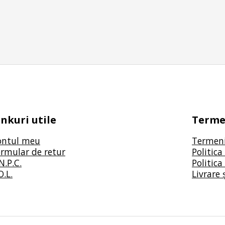
inkuri utile
Termen
ontul meu
Termeni 
rmular de retur
Politica
N.P.C.
Politica
O.L.
Livrare 