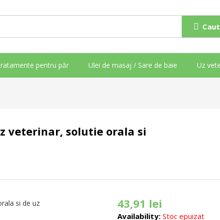
Caut
ratamente pentru păr
Ulei de masaj / Sare de baie
Uz vete
 veterinar, solutie orala si
43,91
lei
Availability:
Stoc epuizat