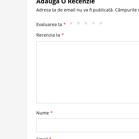
Adaugă O Recenzie
Adresa ta de email nu va fi publicată.
Câmpurile o
Evaluarea ta
*
Recenzia ta
*
Nume
*