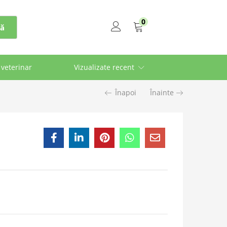
0
ă
 veterinar
Vizualizate recent
Înapoi
Înainte