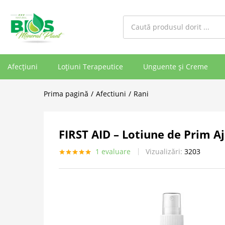
Afecțiuni
Loțiuni Terapeutice
Unguente și Creme
Prima pagină
Afectiuni
Rani
FIRST AID – Lotiune de Prim A
1
evaluare
Vizualizări:
3203
Evaluat la
5.00
din 5
pe baza unei
singure
evaluări