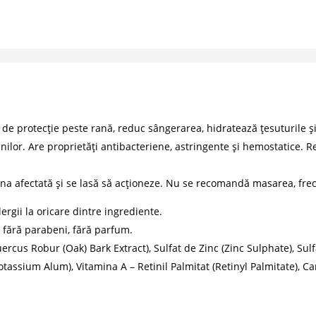
 de protecție peste rană, reduc sângerarea, hidratează țesuturile ș
rănilor. Are proprietăți antibacteriene, astringente și hemostatice
a afectată și se lasă să acționeze. Nu se recomandă masarea, frec
rgii la oricare dintre ingrediente.​
 fără parabeni, fără parfum.
ercus Robur (Oak) Bark Extract), Sulfat de Zinc (Zinc Sulphate), Sulf
Potassium Alum), Vitamina A – Retinil Palmitat (Retinyl Palmitate), 