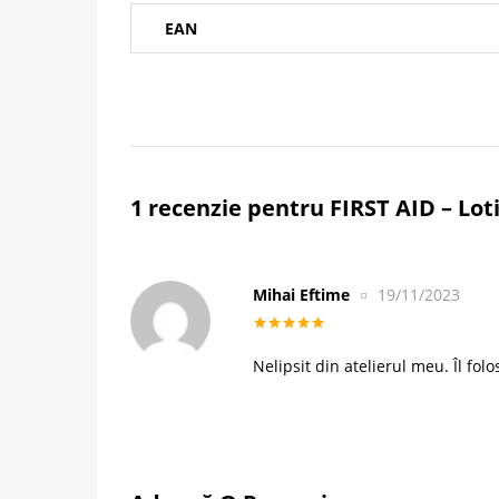
EAN
1 recenzie pentru
FIRST AID – Lot
Mihai Eftime
19/11/2023
Evaluat la
5
din 5
Nelipsit din atelierul meu. Îl fol