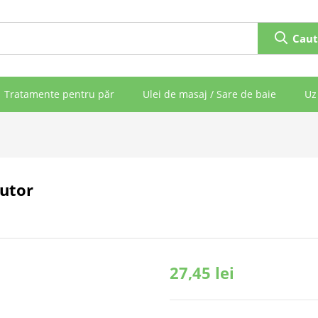
Caut
Tratamente pentru păr
Ulei de masaj / Sare de baie
Uz
jutor
27,45
lei