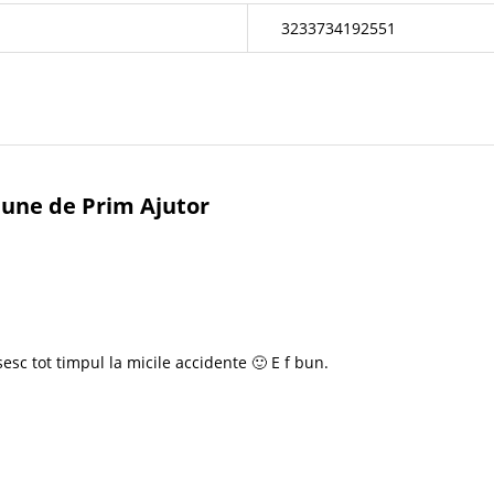
3233734192551
iune de Prim Ajutor
osesc tot timpul la micile accidente 🙂 E f bun.