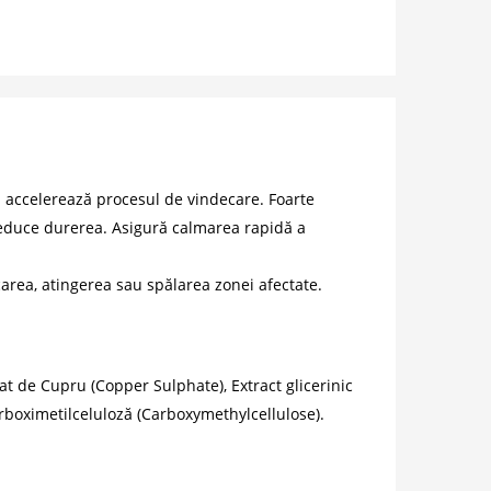
i accelerează procesul de vindecare. Foarte
. Reduce durerea. Asigură calmarea rapidă a
area, atingerea sau spălarea zonei afectate.
at de Cupru (Copper Sulphate), Extract glicerinic
Carboximetilceluloză (Carboxymethylcellulose).